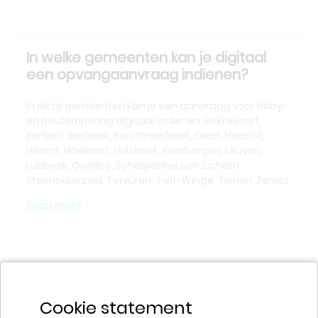
In welke gemeenten kan je digitaal
een opvangaanvraag indienen?
In deze gemeenten kan je een aanvraag voor baby-
en peuteropvang digitaal indienen: Bekkevoort,
Bertem, Bierbeek, Boortmeerbeek, Diest, Haacht,
Herent, Hoeilaart, Holsbeek, Keerbergen, Leuven,
Lubbeek, Overijse, Scherpenheuvel-Zichem,
Steenokkerzeel, Tervuren, Tielt-Winge, Tienen, Zemst.
Read more
Hoe kies en vind je kinderopvang?
Cookie statement