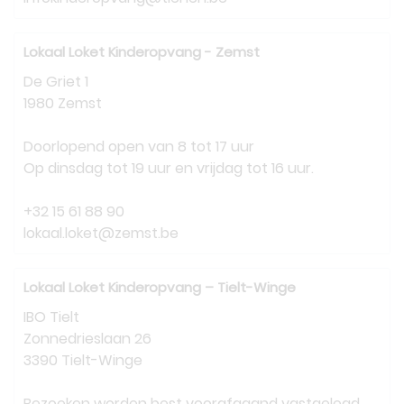
Lokaal Loket Kinderopvang - Zemst
De Griet 1
1980 Zemst
Doorlopend open van 8 tot 17 uur
Op dinsdag tot 19 uur en vrijdag tot 16 uur.
+32 15 61 88 90
lokaal.loket@zemst.be
Lokaal Loket Kinderopvang – Tielt-Winge
IBO Tielt
Zonnedrieslaan 26
3390 Tielt-Winge
Bezoeken worden best voorafgaand vastgelegd