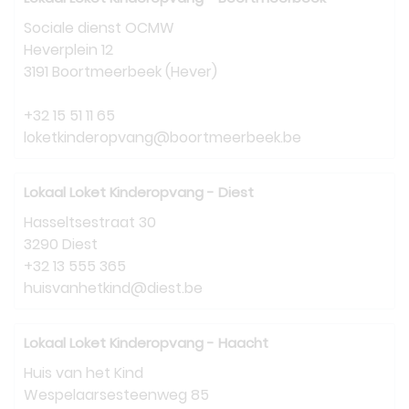
Sociale dienst OCMW
Heverplein 12
3191 Boortmeerbeek (Hever)
+32 15 51 11 65
loketkinderopvang@boortmeerbeek.be
Lokaal Loket Kinderopvang - Diest
Hasseltsestraat 30
3290 Diest
+32 13 555 365
huisvanhetkind@diest.be
Lokaal Loket Kinderopvang - Haacht
Huis van het Kind
Wespelaarsesteenweg 85