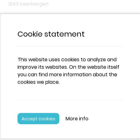
3140 Keerbergen
+32 15 50 91 54
huisvanhetkind@keerbergen.be
Cookie statement
Lokaal Loket Kinderopvang - Leuven
Professor Van Overstraetenplein 1
This website uses cookies to analyze and
3000 Leuven
improve its websites. On the website itself
you can find more information about the
+32 16 27 26 43
cookies we place.
info@kinderopvangleuven.be
https://www.kinderopvangleuven.be
Lokaal Loket Kinderopvang - Lubbeek
More info
Gellenberg 16
3210 Lubbeek