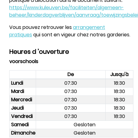
politique d'allocation dans le document suivant:
https://www.kuleuven.be/faciliteiten/algemeen-
beheer/kinderdagverblijven/aanvraag/toewijzingsbele
Vous pouvez retrouver les
arrangement
pratiques
qui sont en vigeur chez notres garderies.
Heures d 'ouverture
voorschools
De
Jusqu'à
Lundi
07:30
18:30
Mardi
07:30
18:30
Mercredi
07:30
18:30
Jeudi
07:30
18:30
Vendredi
07:30
18:30
Samedi
Gesloten
Dimanche
Gesloten