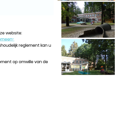
ze website:
gemeen-
shoudelijk reglement kan u
pmoment op omwille van de