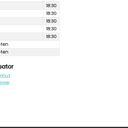
18:30
18:30
18:30
18:30
18:30
oten
oten
sator
omhut
lewei