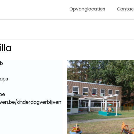
Opvanglocaties
Contac
lla
5b
maps
.be
ven.be/kinderdagverblijven