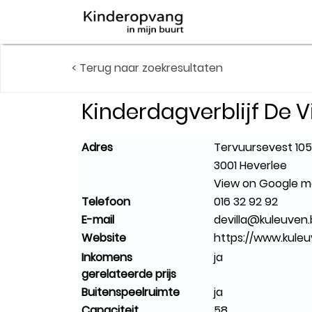
< Terug naar zoekresultaten
Kinderdagverblijf De Vi
Adres
Tervuursevest 10
3001 Heverlee
View on Google 
Telefoon
016 32 92 92
E-mail
devilla@kuleuven
Website
https://www.kuleu
Inkomens
ja
gerelateerde prijs
Buitenspeelruimte
ja
Capaciteit
58