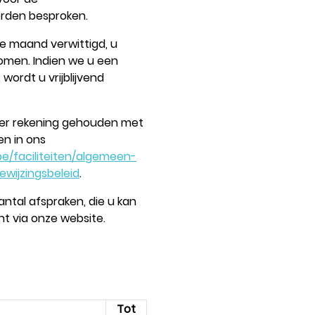
orden besproken.
e maand verwittigd, u
 komen. Indien we u een
wordt u vrijblijvend
t er rekening gehouden met
en in ons
e/faciliteiten/algemeen-
wijzingsbeleid
.
antal afspraken, die u kan
nt via onze website.
Tot