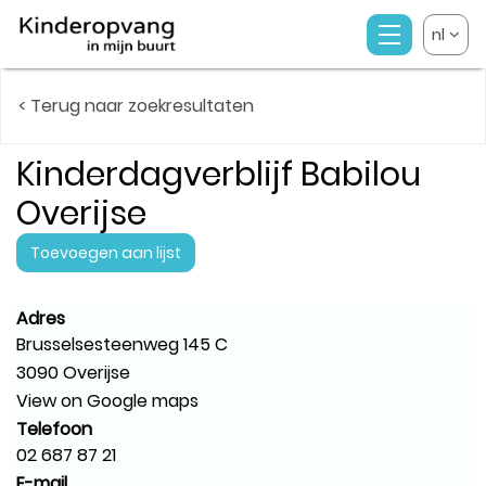
nl
< Terug naar zoekresultaten
Kinderdagverblijf Babilou
Overijse
Toevoegen aan lijst
Adres
Brusselsesteenweg 145 C
3090 Overijse
View on Google maps
Telefoon
02 687 87 21
E-mail